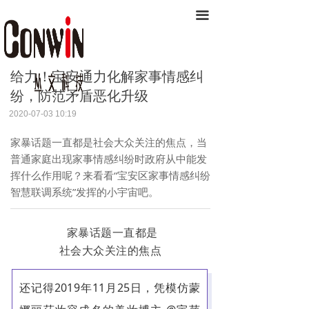
软件产品
끀
解决方案
给力！宝安通力化解家事情感纠
丛文动态
纷，防范矛盾恶化升级
关于丛文
2020-07-03
10:19
丛文安全
家暴话题一直都是社会大众关注的焦点，当
普通家庭出现家事情感纠纷时政府从中能发
挥什么作用呢？来看看“宝安区家事情感纠纷
智慧联调系统”发挥的小宇宙吧。
家暴话题一直都是
社会大众关注的焦点
还记得2019年11月25日，凭模仿蒙