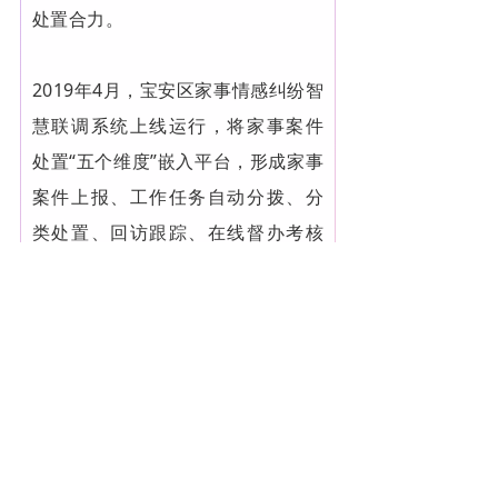
处置合力。
2019年4月，宝安区家事情感纠纷智
慧联调系统上线运行，将家事案件
处置“五个维度”嵌入平台，形成家事
案件上报、工作任务自动分拨、分
类处置、回访跟踪、在线督办考核
智能化闭环管理，实现全过程数字
化监管、全流程智能化管控。
经过一年多探索，宝安区汇聚全区
力量，从源头上预防，从机制上创
新，从技术上突破，最大程度地降
低了家事情感纠纷带来的不良影