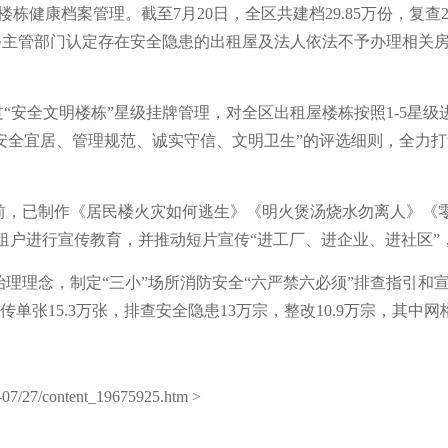
楼栋健康档案管理。截至7月20日，全区共建档29.85万份，复查2
相关业务主管部门认定存在安全隐患的出租屋及法人依法不予办理相
过“安全文明楼栋”星级挂牌管理，对全区出租屋楼栋按照1-5星
“安全宜居、管理规范、诚实守信、文明卫生”的评选细则，全力
目前，已制作《居民楼火灾如何逃生》《明火煲汤烧水勿离人》《
租户进行宣传教育，并推动短片宣传“进工厂、进企业、进社区”
治理理念，制定“三小”场所消防安全“六严禁六必须”排查指引
传单张15.3万张，排查安全隐患13万宗，整改10.9万宗，其中网
07/27/content_19675925.htm >