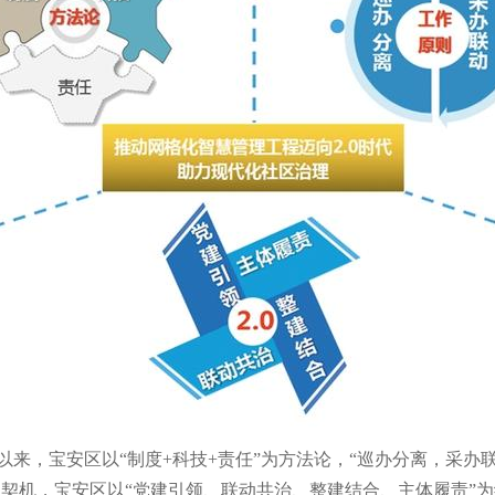
以来，宝安区以“制度+科技+责任”为方法论，“巡办分离，采办
设为契机，宝安区以“党建引领、联动共治、整建结合、主体履责”为