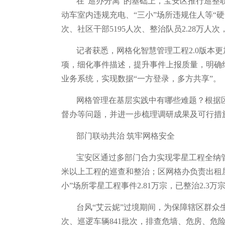
在“巡办分离”的基础上，宝安区推行巡整联
动车室内违规充电、“三小”场所违规住人等“硬
次、社区干部5195人次、整治队员2.28万人次
记者获悉，网格化智慧管理工程2.0版本更
项，细化事件描述，提升事件上报质量，明确结
业务系统，实现数据“一方登录，多方共享”。
网格管理在基层实践中有哪些难题？根据
督办等问题，并进一步梳理调研成果及可行措
部门联动共治 筑牢网格安全
宝安区通过多部门合力实现零星工程全纳管
米以上工程的巡查和整治；区网格办负责出租
小”场所零星工程事件2.81万宗，已整治2.3万
台风“艾云妮”过境期间，为保障辖区群众
次、巡逻车辆841批次，排查危墙、危房、危险边