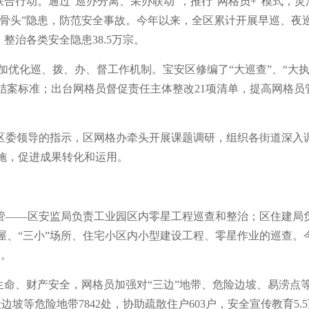
合行动。通过“巡办分离、采办联动”，推行“网格员+”模式，灵
骨头”隐患，防范安全事故。今年以来，全区累计开展早巡、夜巡9
，整治各类安全隐患38.5万宗。
加优化巡、拨、办、督工作机制。宝安区修编了“大巡查”、“大执法
案标准；出台网格员督促责任主体整改21项清单，提高网格员
区委领导的指示，区网格办牵头开展课题调研，组织各街道深入调
施，促进成果转化和运用。
——区安监局负责工业园区内零星工程巡查和整治；区住建局负责
屋、“三小”场所、住宅小区内小型建设工程、零星作业的巡查。
宗。
生命、财产安全，网格员加强对“三边”地带、危险边坡、易涝点等
坡等危险地带7842处，协助疏散住户603户，安全宣传教育5.