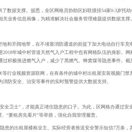
了数据支撑。据悉，全区网格员协助区妇联摸排54家0-3岁托
相关业务信息画像，为精准解决社会服务管理难题提供数据支撑
空地和开阔地带，在不堵塞消防通道的前提下加大电动自行车充
进2018年城中村管道天然气入户工程中也有网格队伍的身影。
过积极推进燃气入户，减少了黑燃气、蜂窝煤等隐患事件。截至7月
水等行业视频资源联网，在有条件的城中村出租屋安装视频门禁
为消防安全、治安等事件的实时预警提供大数据支持。
“安全卫士”，才能真正堵住隐患的口子。为此，区网格办通过安
理、“要租房先看片”等举措，强化自我管理履责。
全隐患的出租屋楼栋业主、实际经营者推送安全警示短信7万条，其